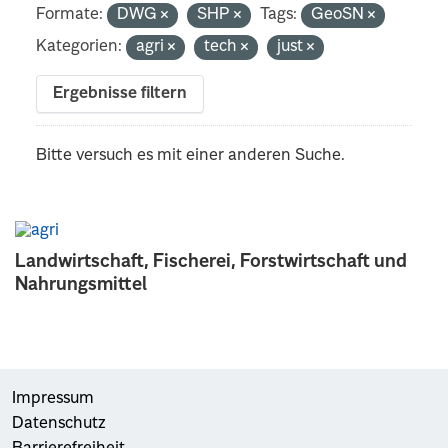
Formate:
DWG
SHP
Tags:
GeoSN
Kategorien:
agri
tech
just
Ergebnisse filtern
Bitte versuch es mit einer anderen Suche.
Landwirtschaft, Fischerei, Forstwirtschaft und
Nahrungsmittel
Impressum
Datenschutz