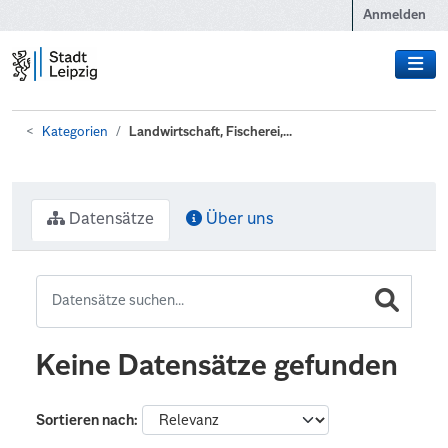
Zum Hauptinhalt wechseln
Anmelden
Kategorien
Landwirtschaft, Fischerei,...
Datensätze
Über uns
Keine Datensätze gefunden
Sortieren nach