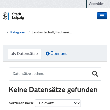
Zum Hauptinhalt wechseln
Anmelden
Kategorien
Landwirtschaft, Fischerei,...
Datensätze
Über uns
Keine Datensätze gefunden
Sortieren nach