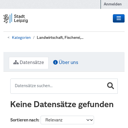
Zum Hauptinhalt wechseln
Anmelden
Kategorien
Landwirtschaft, Fischerei,...
Datensätze
Über uns
Keine Datensätze gefunden
Sortieren nach