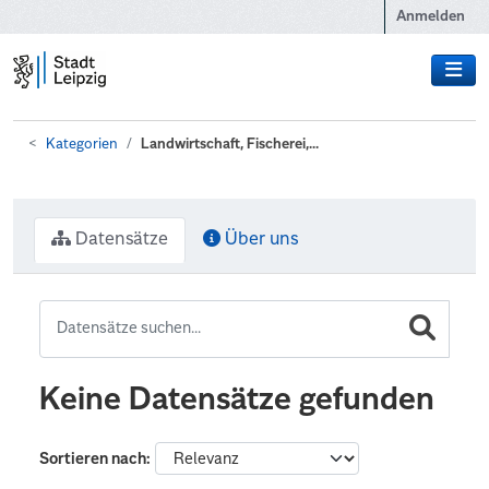
Zum Hauptinhalt wechseln
Anmelden
Kategorien
Landwirtschaft, Fischerei,...
Datensätze
Über uns
Keine Datensätze gefunden
Sortieren nach