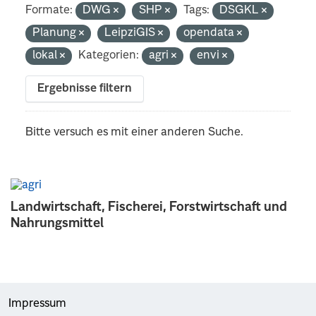
Formate:
DWG
SHP
Tags:
DSGKL
Planung
LeipziGIS
opendata
lokal
Kategorien:
agri
envi
Ergebnisse filtern
Bitte versuch es mit einer anderen Suche.
Landwirtschaft, Fischerei, Forstwirtschaft und
Nahrungsmittel
Impressum