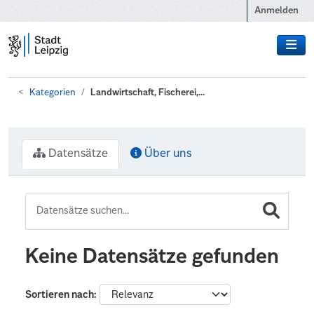
Zum Hauptinhalt wechseln
Anmelden
Kategorien
Landwirtschaft, Fischerei,...
Datensätze
Über uns
Keine Datensätze gefunden
Sortieren nach