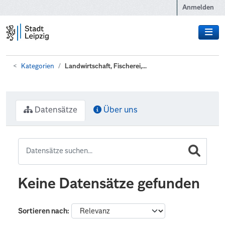
Zum Hauptinhalt wechseln
Anmelden
Kategorien
Landwirtschaft, Fischerei,...
Datensätze
Über uns
Keine Datensätze gefunden
Sortieren nach