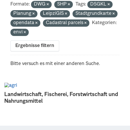
Formate:
DWG
SHP
Tags:
DSGKL
Planung
LeipziGIS
Stadtgrundkarte
opendata
Cadastral parcels
Kategorien:
envi
Ergebnisse filtern
Bitte versuch es mit einer anderen Suche.
Landwirtschaft, Fischerei, Forstwirtschaft und
Nahrungsmittel