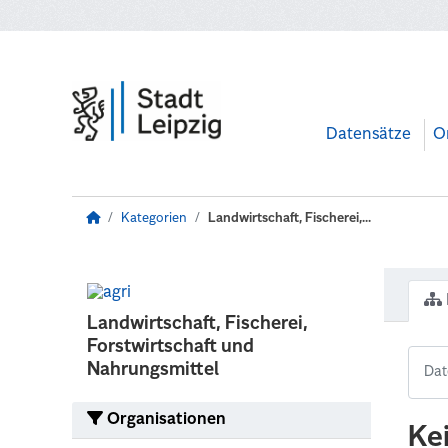
Zum Hauptinhalt wechseln
Datensätze
O
Kategorien
Landwirtschaft, Fischerei,...
Landwirtschaft, Fischerei,
Forstwirtschaft und
Nahrungsmittel
Organisationen
Ke