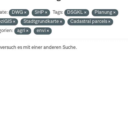
ate:
DWG
SHP
Tags:
DSGKL
Planung
pziGIS
Stadtgrundkarte
Cadastral parcels
orien:
agri
envi
 versuch es mit einer anderen Suche.