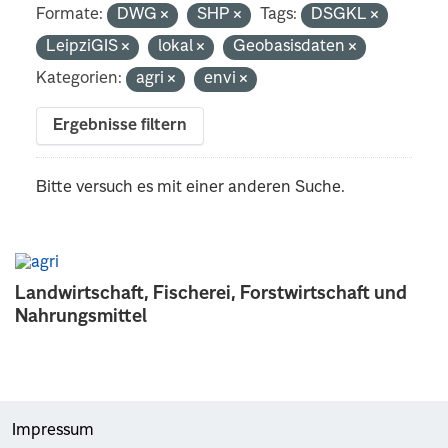
Formate:
DWG
SHP
Tags:
DSGKL
LeipziGIS
lokal
Geobasisdaten
Kategorien:
agri
envi
Ergebnisse filtern
Bitte versuch es mit einer anderen Suche.
Landwirtschaft, Fischerei, Forstwirtschaft und
Nahrungsmittel
Impressum