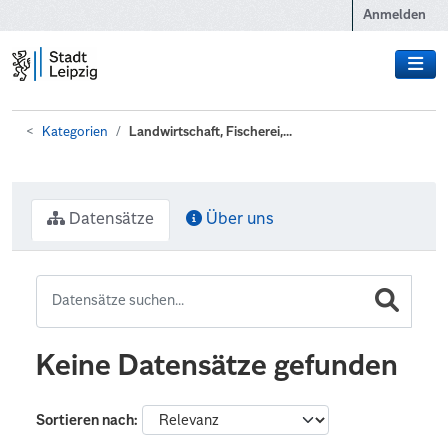
Zum Hauptinhalt wechseln
Anmelden
Kategorien
Landwirtschaft, Fischerei,...
Datensätze
Über uns
Keine Datensätze gefunden
Sortieren nach