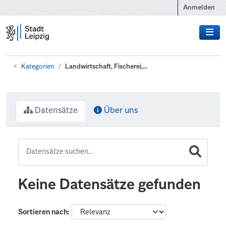
Zum Hauptinhalt wechseln
Anmelden
Kategorien
Landwirtschaft, Fischerei,...
Datensätze
Über uns
Keine Datensätze gefunden
Sortieren nach