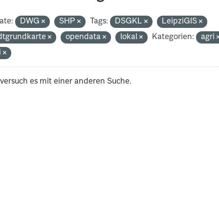
ate:
DWG
SHP
Tags:
DSGKL
LeipziGIS
dtgrundkarte
opendata
lokal
Kategorien:
agri
i
 versuch es mit einer anderen Suche.