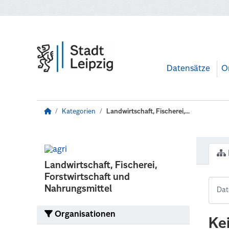
Zum Hauptinhalt wechseln
Datensätze
O
Kategorien
Landwirtschaft, Fischerei,...
Landwirtschaft, Fischerei,
Forstwirtschaft und
Nahrungsmittel
Organisationen
Ke