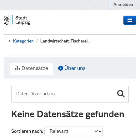
Zum Hauptinhalt wechseln
Anmelden
Kategorien
Landwirtschaft, Fischerei,...
Datensätze
Über uns
Keine Datensätze gefunden
Sortieren nach