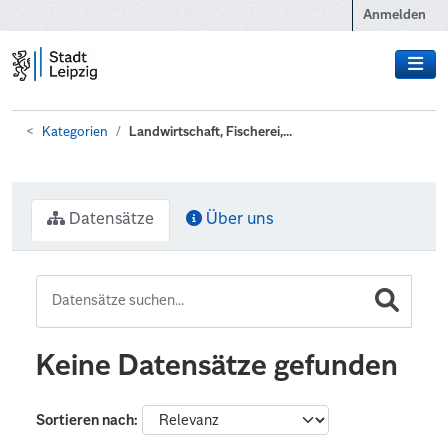
Zum Hauptinhalt wechseln
Anmelden
Kategorien
Landwirtschaft, Fischerei,...
Datensätze
Über uns
Keine Datensätze gefunden
Sortieren nach