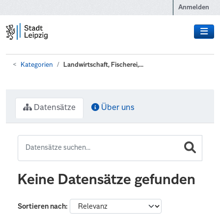
Zum Hauptinhalt wechseln
Anmelden
Kategorien
Landwirtschaft, Fischerei,...
Datensätze
Über uns
Keine Datensätze gefunden
Sortieren nach