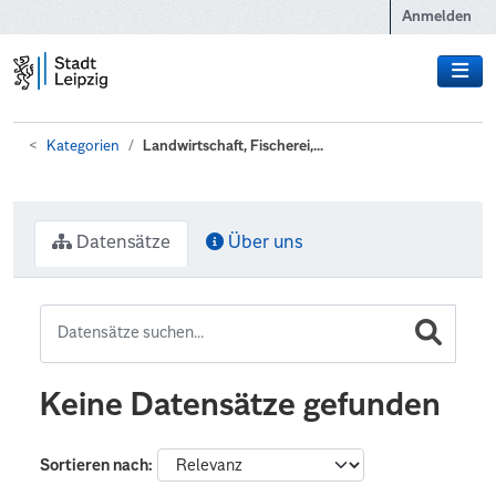
Zum Hauptinhalt wechseln
Anmelden
Kategorien
Landwirtschaft, Fischerei,...
Datensätze
Über uns
Keine Datensätze gefunden
Sortieren nach