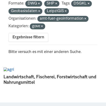
Formate:
DWG
SHP
Tags:
DSGKL
Geobasisdaten
LeipziGIS
Organisationen:
amt-fuer-geoinformation
Kategorien:
gove
Ergebnisse filtern
Bitte versuch es mit einer anderen Suche.
Landwirtschaft, Fischerei, Forstwirtschaft und
Nahrungsmittel