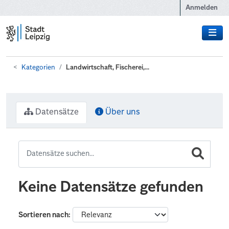
Zum Hauptinhalt wechseln
Anmelden
Kategorien
Landwirtschaft, Fischerei,...
Datensätze
Über uns
Keine Datensätze gefunden
Sortieren nach