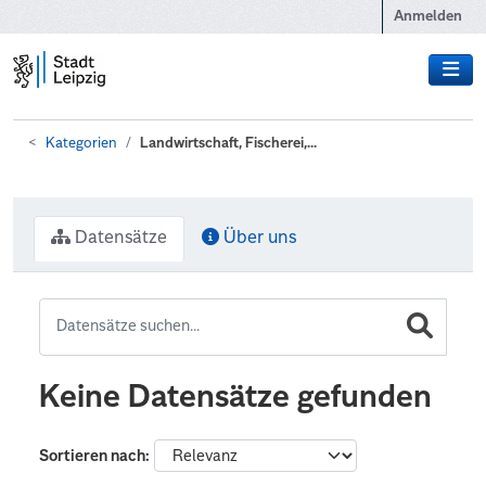
Zum Hauptinhalt wechseln
Anmelden
Kategorien
Landwirtschaft, Fischerei,...
Datensätze
Über uns
Keine Datensätze gefunden
Sortieren nach