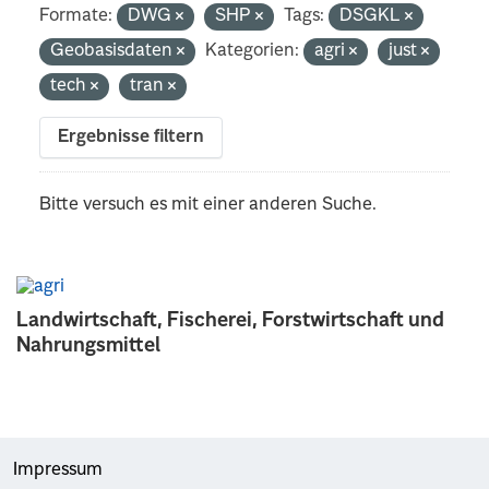
Formate:
DWG
SHP
Tags:
DSGKL
Geobasisdaten
Kategorien:
agri
just
tech
tran
Ergebnisse filtern
Bitte versuch es mit einer anderen Suche.
Landwirtschaft, Fischerei, Forstwirtschaft und
Nahrungsmittel
Impressum