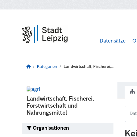
Zum Hauptinhalt wechseln
Datensätze
O
Kategorien
Landwirtschaft, Fischerei,...
Landwirtschaft, Fischerei,
Forstwirtschaft und
Nahrungsmittel
Organisationen
Ke