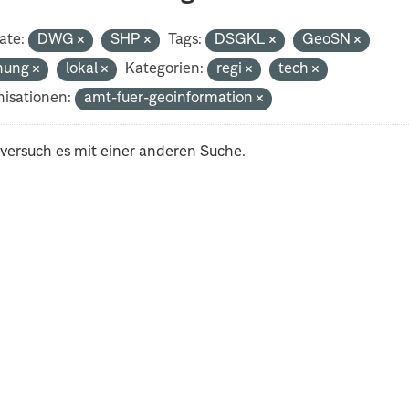
ate:
DWG
SHP
Tags:
DSGKL
GeoSN
nung
lokal
Kategorien:
regi
tech
isationen:
amt-fuer-geoinformation
 versuch es mit einer anderen Suche.