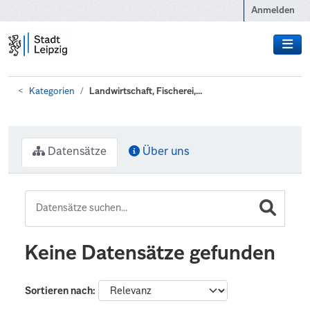
Zum Hauptinhalt wechseln
Anmelden
Kategorien
Landwirtschaft, Fischerei,...
Datensätze
Über uns
Keine Datensätze gefunden
Sortieren nach