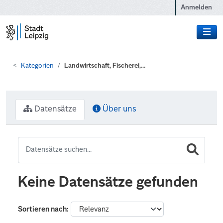
Zum Hauptinhalt wechseln
Anmelden
Kategorien
Landwirtschaft, Fischerei,...
Datensätze
Über uns
Keine Datensätze gefunden
Sortieren nach