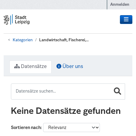
Zum Hauptinhalt wechseln
Anmelden
Kategorien
Landwirtschaft, Fischerei,...
Datensätze
Über uns
Keine Datensätze gefunden
Sortieren nach