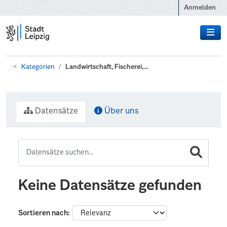
Zum Hauptinhalt wechseln
Anmelden
Kategorien
Landwirtschaft, Fischerei,...
Datensätze
Über uns
Keine Datensätze gefunden
Sortieren nach