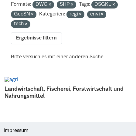
Formate:
DWG
SHP
Tags:
DSGKL
GeoSN
Kategorien:
regi
envi
tech
Ergebnisse filtern
Bitte versuch es mit einer anderen Suche.
Landwirtschaft, Fischerei, Forstwirtschaft und
Nahrungsmittel
Impressum