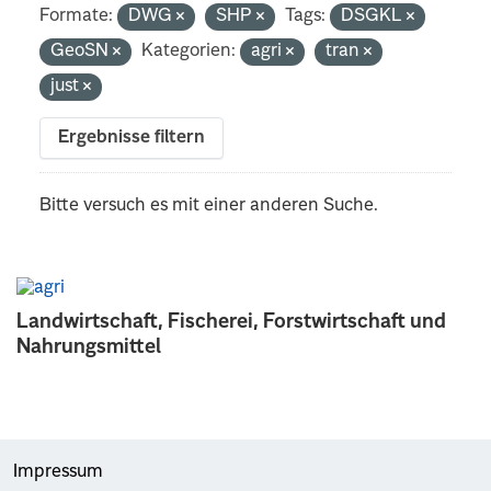
Formate:
DWG
SHP
Tags:
DSGKL
GeoSN
Kategorien:
agri
tran
just
Ergebnisse filtern
Bitte versuch es mit einer anderen Suche.
Landwirtschaft, Fischerei, Forstwirtschaft und
Nahrungsmittel
Impressum