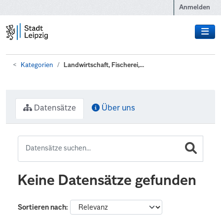
Zum Hauptinhalt wechseln
Anmelden
Kategorien
Landwirtschaft, Fischerei,...
Datensätze
Über uns
Keine Datensätze gefunden
Sortieren nach