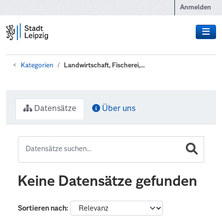
Zum Hauptinhalt wechseln
Anmelden
Kategorien
Landwirtschaft, Fischerei,...
Datensätze
Über uns
Keine Datensätze gefunden
Sortieren nach