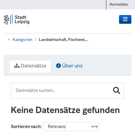
Zum Hauptinhalt wechseln
Anmelden
Kategorien
Landwirtschaft, Fischerei,...
Datensätze
Über uns
Keine Datensätze gefunden
Sortieren nach