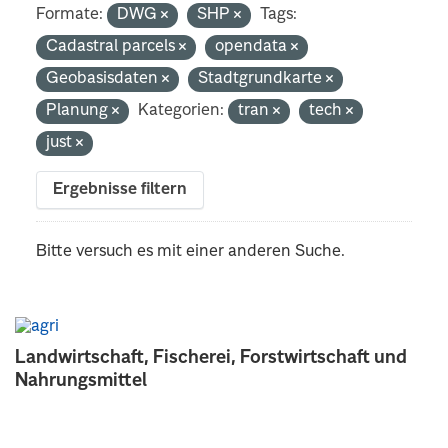
Formate:
DWG
SHP
Tags:
Cadastral parcels
opendata
Geobasisdaten
Stadtgrundkarte
Planung
Kategorien:
tran
tech
just
Ergebnisse filtern
Bitte versuch es mit einer anderen Suche.
Landwirtschaft, Fischerei, Forstwirtschaft und
Nahrungsmittel