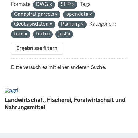
Formate:
DWG
SHP
Tags:
Cadastral parcels
opendata
Geobasisdaten
Planung
Kategorien:
tran
tech
just
Ergebnisse filtern
Bitte versuch es mit einer anderen Suche.
Landwirtschaft, Fischerei, Forstwirtschaft und
Nahrungsmittel