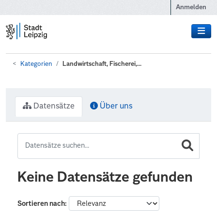
Zum Hauptinhalt wechseln
Anmelden
Kategorien
Landwirtschaft, Fischerei,...
Datensätze
Über uns
Keine Datensätze gefunden
Sortieren nach