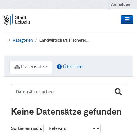
Zum Hauptinhalt wechseln
Anmelden
Kategorien
Landwirtschaft, Fischerei,...
Datensätze
Über uns
Keine Datensätze gefunden
Sortieren nach