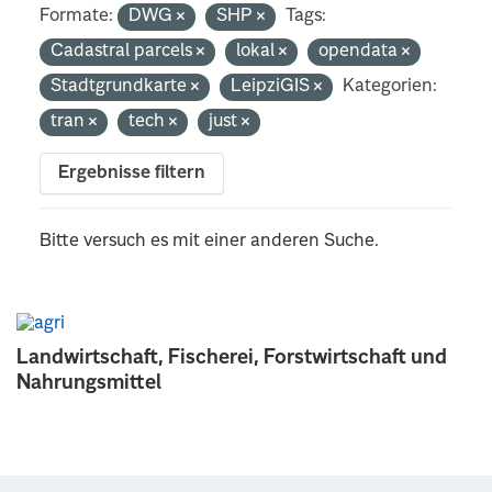
Formate:
DWG
SHP
Tags:
Cadastral parcels
lokal
opendata
Stadtgrundkarte
LeipziGIS
Kategorien:
tran
tech
just
Ergebnisse filtern
Bitte versuch es mit einer anderen Suche.
Landwirtschaft, Fischerei, Forstwirtschaft und
Nahrungsmittel