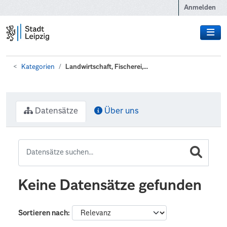
Zum Hauptinhalt wechseln
Anmelden
Kategorien
Landwirtschaft, Fischerei,...
Datensätze
Über uns
Keine Datensätze gefunden
Sortieren nach