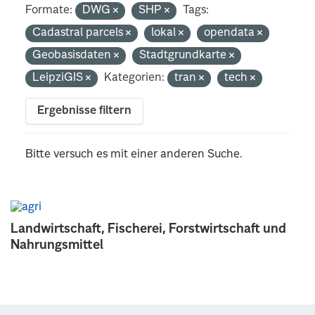
Formate:
DWG
SHP
Tags:
Cadastral parcels
lokal
opendata
Geobasisdaten
Stadtgrundkarte
LeipziGIS
Kategorien:
tran
tech
Ergebnisse filtern
Bitte versuch es mit einer anderen Suche.
Landwirtschaft, Fischerei, Forstwirtschaft und
Nahrungsmittel