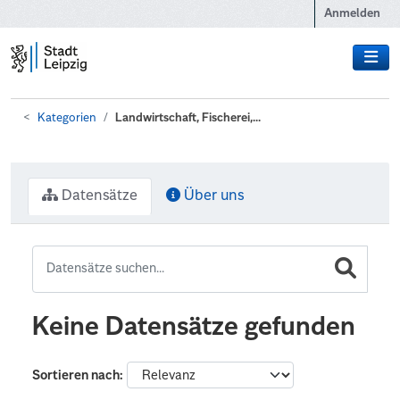
Zum Hauptinhalt wechseln
Anmelden
Kategorien
Landwirtschaft, Fischerei,...
Datensätze
Über uns
Keine Datensätze gefunden
Sortieren nach