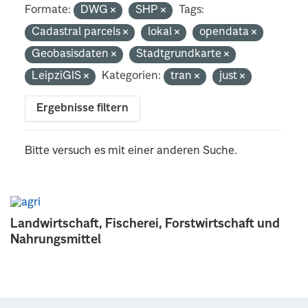
Formate:
DWG
SHP
Tags:
Cadastral parcels
lokal
opendata
Geobasisdaten
Stadtgrundkarte
LeipziGIS
Kategorien:
tran
just
Ergebnisse filtern
Bitte versuch es mit einer anderen Suche.
Landwirtschaft, Fischerei, Forstwirtschaft und
Nahrungsmittel