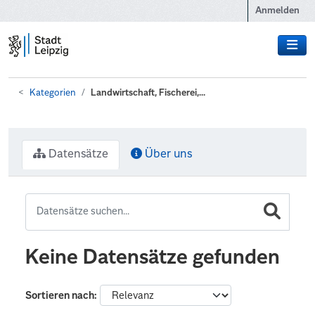
Zum Hauptinhalt wechseln
Anmelden
Kategorien
Landwirtschaft, Fischerei,...
Datensätze
Über uns
Keine Datensätze gefunden
Sortieren nach