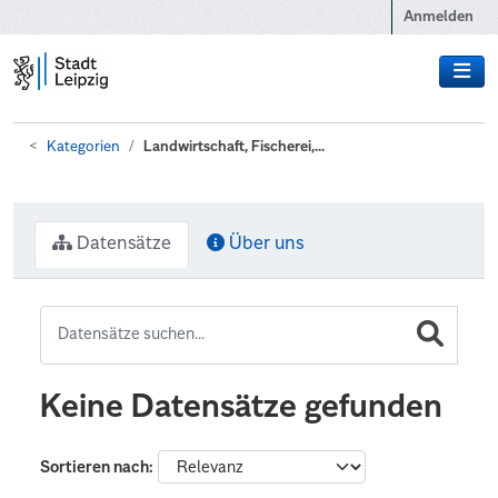
Zum Hauptinhalt wechseln
Anmelden
Kategorien
Landwirtschaft, Fischerei,...
Datensätze
Über uns
Keine Datensätze gefunden
Sortieren nach