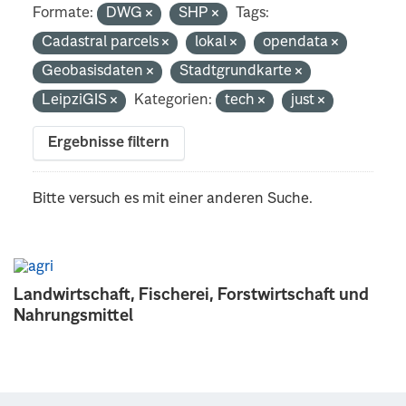
Formate:
DWG
SHP
Tags:
Cadastral parcels
lokal
opendata
Geobasisdaten
Stadtgrundkarte
LeipziGIS
Kategorien:
tech
just
Ergebnisse filtern
Bitte versuch es mit einer anderen Suche.
Landwirtschaft, Fischerei, Forstwirtschaft und
Nahrungsmittel