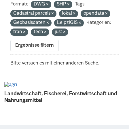
Formate:
DWG
SHP
Tags:
Cadastral parcels
lokal
opendata
Geobasisdaten
LeipziGIS
Kategorien:
tran
tech
just
Ergebnisse filtern
Bitte versuch es mit einer anderen Suche.
Landwirtschaft, Fischerei, Forstwirtschaft und
Nahrungsmittel