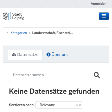
Zum Hauptinhalt wechseln
Anmelden
Kategorien
Landwirtschaft, Fischerei,...
Datensätze
Über uns
Keine Datensätze gefunden
Sortieren nach