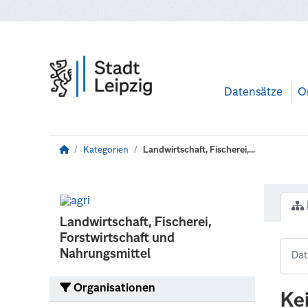
Zum Hauptinhalt wechseln
Datensätze
O
Kategorien
Landwirtschaft, Fischerei,...
Landwirtschaft, Fischerei,
Forstwirtschaft und
Nahrungsmittel
Organisationen
Ke