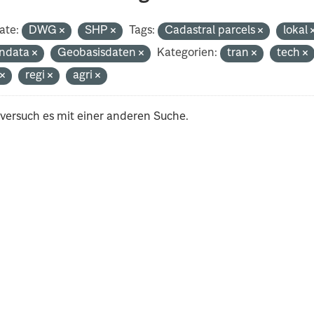
ate:
DWG
SHP
Tags:
Cadastral parcels
lokal
ndata
Geobasisdaten
Kategorien:
tran
tech
t
regi
agri
 versuch es mit einer anderen Suche.