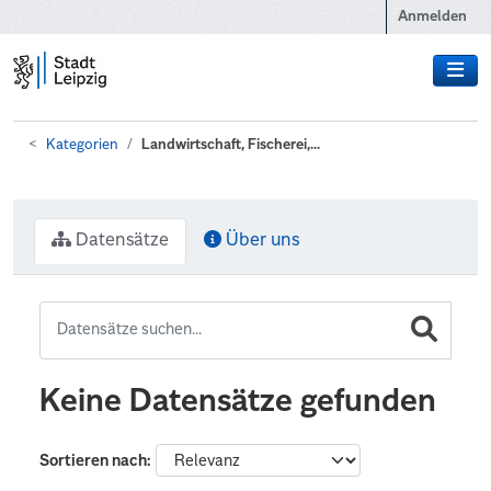
Zum Hauptinhalt wechseln
Anmelden
Kategorien
Landwirtschaft, Fischerei,...
Datensätze
Über uns
Keine Datensätze gefunden
Sortieren nach