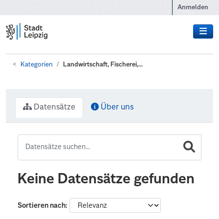
Zum Hauptinhalt wechseln
Anmelden
Kategorien
Landwirtschaft, Fischerei,...
Datensätze
Über uns
Keine Datensätze gefunden
Sortieren nach