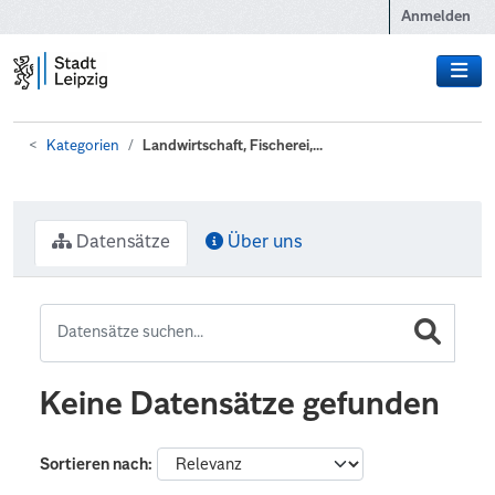
Zum Hauptinhalt wechseln
Anmelden
Kategorien
Landwirtschaft, Fischerei,...
Datensätze
Über uns
Keine Datensätze gefunden
Sortieren nach