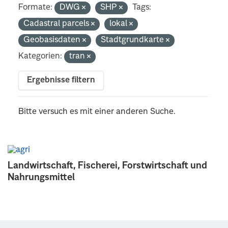
Formate:
DWG
SHP
Tags:
Cadastral parcels
lokal
Geobasisdaten
Stadtgrundkarte
Kategorien:
tran
Ergebnisse filtern
Bitte versuch es mit einer anderen Suche.
Landwirtschaft, Fischerei, Forstwirtschaft und
Nahrungsmittel