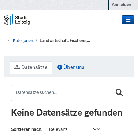
Zum Hauptinhalt wechseln
Anmelden
Kategorien
Landwirtschaft, Fischerei,...
Datensätze
Über uns
Keine Datensätze gefunden
Sortieren nach