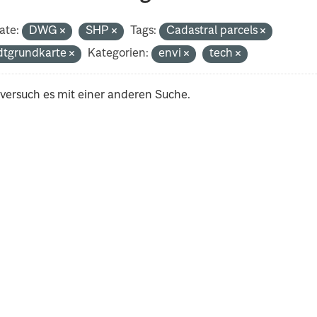
ate:
DWG
SHP
Tags:
Cadastral parcels
dtgrundkarte
Kategorien:
envi
tech
 versuch es mit einer anderen Suche.