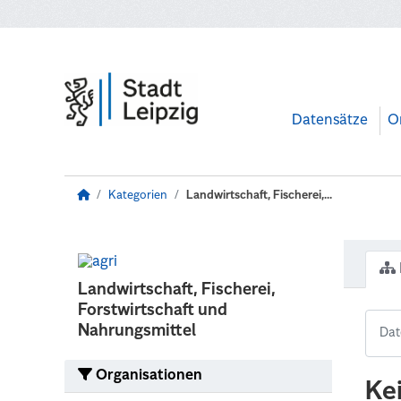
Zum Hauptinhalt wechseln
Datensätze
O
Kategorien
Landwirtschaft, Fischerei,...
Landwirtschaft, Fischerei,
Forstwirtschaft und
Nahrungsmittel
Organisationen
Ke