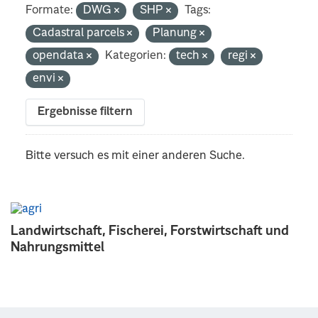
Formate:
DWG
SHP
Tags:
Cadastral parcels
Planung
opendata
Kategorien:
tech
regi
envi
Ergebnisse filtern
Bitte versuch es mit einer anderen Suche.
Landwirtschaft, Fischerei, Forstwirtschaft und
Nahrungsmittel