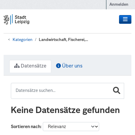
Zum Hauptinhalt wechseln
Anmelden
Kategorien
Landwirtschaft, Fischerei,...
Datensätze
Über uns
Keine Datensätze gefunden
Sortieren nach