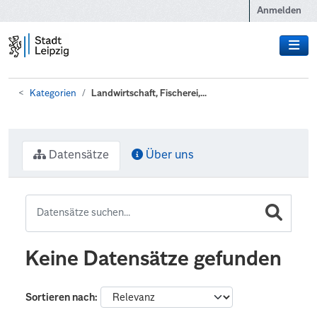
Zum Hauptinhalt wechseln
Anmelden
Kategorien
Landwirtschaft, Fischerei,...
Datensätze
Über uns
Keine Datensätze gefunden
Sortieren nach