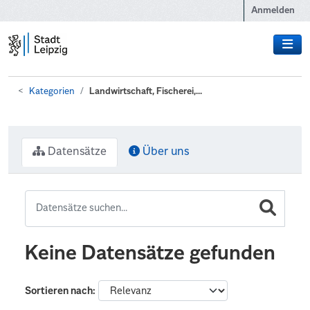
Zum Hauptinhalt wechseln
Anmelden
Kategorien
Landwirtschaft, Fischerei,...
Datensätze
Über uns
Keine Datensätze gefunden
Sortieren nach