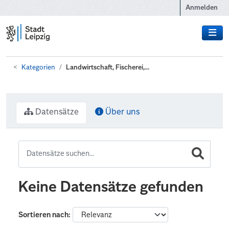
Zum Hauptinhalt wechseln
Anmelden
Kategorien
Landwirtschaft, Fischerei,...
Datensätze
Über uns
Keine Datensätze gefunden
Sortieren nach