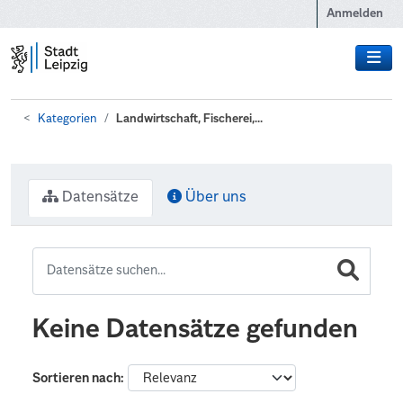
Zum Hauptinhalt wechseln
Anmelden
Kategorien
Landwirtschaft, Fischerei,...
Datensätze
Über uns
Keine Datensätze gefunden
Sortieren nach