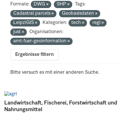
Formate:
DWG
SHP
Tags:
Cadastral parcels
Geobasisdaten
LeipziGIS
Kategorien:
tech
regi
just
Organisationen:
amt-fuer-geoinformation
Ergebnisse filtern
Bitte versuch es mit einer anderen Suche.
Landwirtschaft, Fischerei, Forstwirtschaft und
Nahrungsmittel