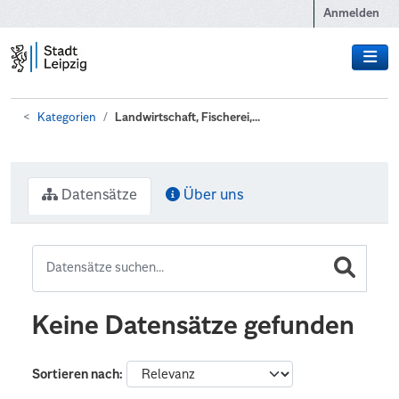
Zum Hauptinhalt wechseln
Anmelden
Kategorien
Landwirtschaft, Fischerei,...
Datensätze
Über uns
Keine Datensätze gefunden
Sortieren nach