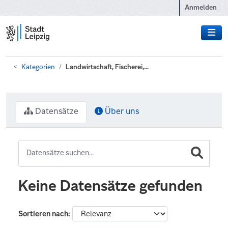
Zum Hauptinhalt wechseln
Anmelden
Kategorien
Landwirtschaft, Fischerei,...
Datensätze
Über uns
Keine Datensätze gefunden
Sortieren nach