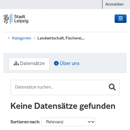
Zum Hauptinhalt wechseln
Anmelden
Kategorien
Landwirtschaft, Fischerei,...
Datensätze
Über uns
Keine Datensätze gefunden
Sortieren nach