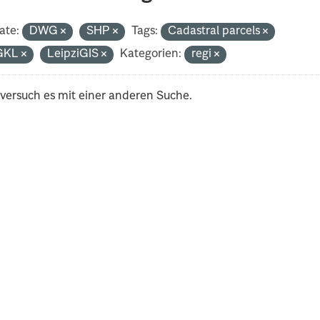
ate:
DWG
SHP
Tags:
Cadastral parcels
GKL
LeipziGIS
Kategorien:
regi
 versuch es mit einer anderen Suche.