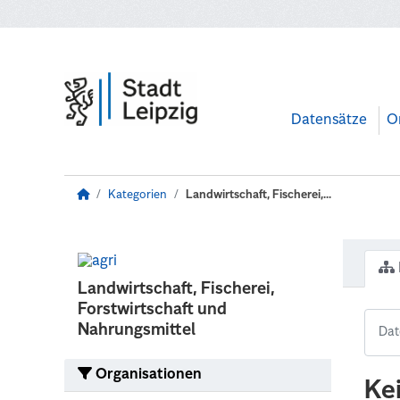
Zum Hauptinhalt wechseln
Datensätze
O
Kategorien
Landwirtschaft, Fischerei,...
Landwirtschaft, Fischerei,
Forstwirtschaft und
Nahrungsmittel
Organisationen
Ke