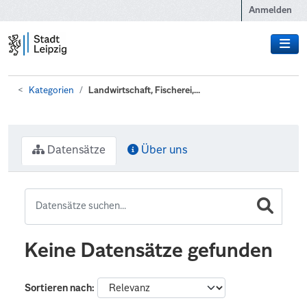
Zum Hauptinhalt wechseln
Anmelden
Kategorien
Landwirtschaft, Fischerei,...
Datensätze
Über uns
Keine Datensätze gefunden
Sortieren nach