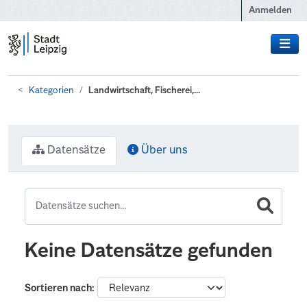
Zum Hauptinhalt wechseln
Anmelden
Kategorien
Landwirtschaft, Fischerei,...
Datensätze
Über uns
Keine Datensätze gefunden
Sortieren nach