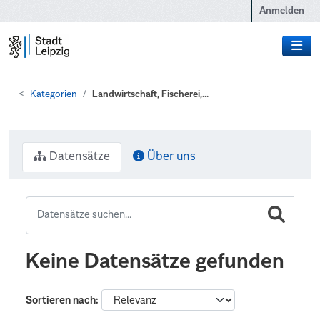
Zum Hauptinhalt wechseln
Anmelden
Kategorien
Landwirtschaft, Fischerei,...
Datensätze
Über uns
Keine Datensätze gefunden
Sortieren nach