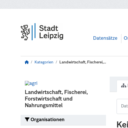
Zum Hauptinhalt wechseln
Datensätze
O
Kategorien
Landwirtschaft, Fischerei,...
Landwirtschaft, Fischerei,
Forstwirtschaft und
Nahrungsmittel
Organisationen
Ke