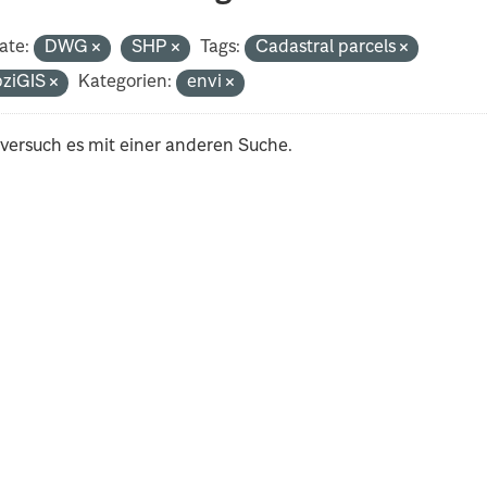
ate:
DWG
SHP
Tags:
Cadastral parcels
pziGIS
Kategorien:
envi
 versuch es mit einer anderen Suche.